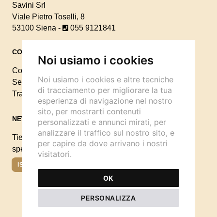
Savini Srl
Viale Pietro Toselli, 8
53100 Siena -
055 9121841
CONTATTI
Noi usiamo i cookies
Contattaci
Noi usiamo i cookies e altre tecniche
Seguici sui Social:
di tracciamento per migliorare la tua
Traccia il tuo ordine
esperienza di navigazione nel nostro
sito, per mostrarti contenuti
NEWSLETTER
personalizzati e annunci mirati, per
analizzare il traffico sul nostro sito, e
Tieniti aggiornato sulle ultime novità, eventi e offerte
per capire da dove arrivano i nostri
speciali a te dedicate.
visitatori.
ISCRIVIMI
OK
PERSONALIZZA