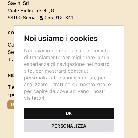
Savini Srl
Viale Pietro Toselli, 8
53100 Siena -
055 9121841
CONTATTI
Noi usiamo i cookies
Contattaci
Noi usiamo i cookies e altre tecniche
Seguici sui Social:
di tracciamento per migliorare la tua
Traccia il tuo ordine
esperienza di navigazione nel nostro
sito, per mostrarti contenuti
NEWSLETTER
personalizzati e annunci mirati, per
analizzare il traffico sul nostro sito, e
Tieniti aggiornato sulle ultime novità, eventi e offerte
per capire da dove arrivano i nostri
speciali a te dedicate.
visitatori.
ISCRIVIMI
OK
PERSONALIZZA