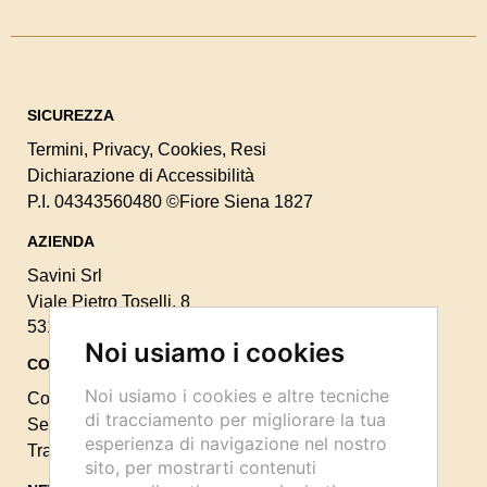
SICUREZZA
Termini
,
Privacy
,
Cookies
,
Resi
Dichiarazione di Accessibilità
P.I. 04343560480
©Fiore Siena 1827
AZIENDA
Savini Srl
Viale Pietro Toselli, 8
53100 Siena -
055 9121841
Noi usiamo i cookies
CONTATTI
Noi usiamo i cookies e altre tecniche
Contattaci
di tracciamento per migliorare la tua
Seguici sui Social:
esperienza di navigazione nel nostro
Traccia il tuo ordine
sito, per mostrarti contenuti